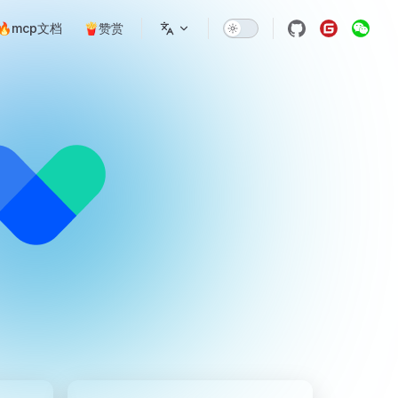
🔥mcp文档
🍟赞赏